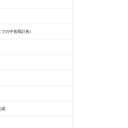
年までの中⻑期計画）
完成