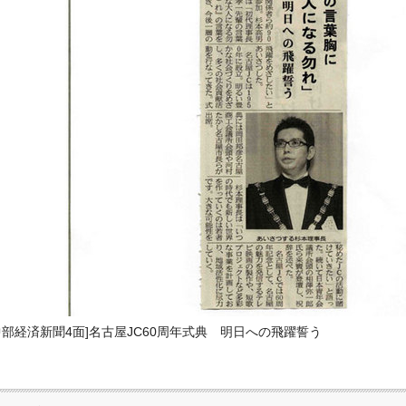
中部経済新聞4面]名古屋JC60周年式典 明日への飛躍誓う