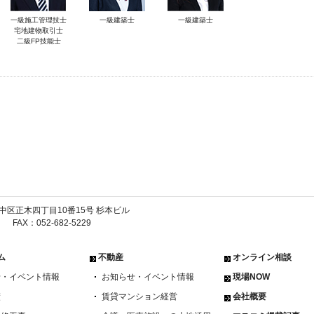
一級施工管理技士
一級建築士
一級建築士
宅地建物取引士
二級FP技能士
古屋市中区正木四丁目10番15号 杉本ビル
1 FAX：052-682-5229
ム
不動産
オンライン相談
せ・イベント情報
お知らせ・イベント情報
現場NOW
績
賃貸マンション経営
会社概要