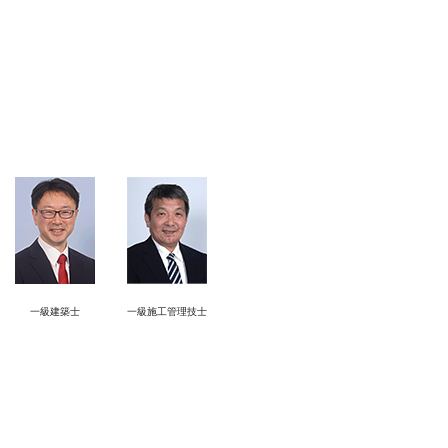
建物の新築をご検討のお客様
一級建築士
一級施工管理技士