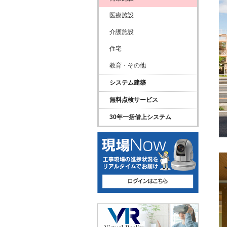
医療施設
介護施設
住宅
教育・その他
システム建築
無料点検サービス
30年一括借上システム