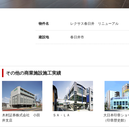
Data
建物概要
物件名
レクサス春日井 リニューアル
建設地
春日井市
その他の商業施設施工実績
木村証券株式会社 小田
ＳＡ・ＬＡ
大日本印章ショ
井支店
（印章歴史館）