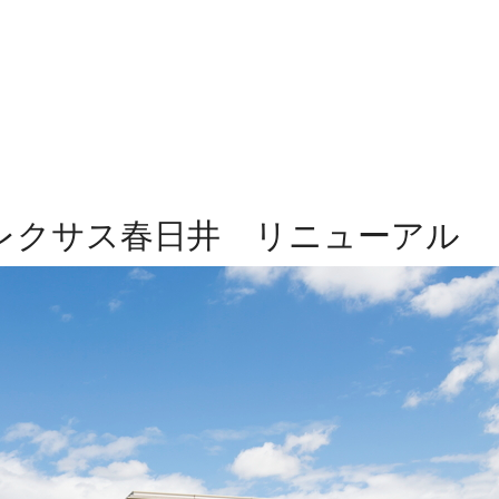
SEARCH
新築工事
リフォーム
不動産
事
レクサス春日井 リニューアル