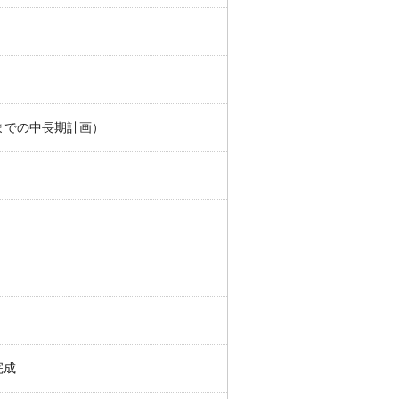
年までの中⻑期計画）
完成