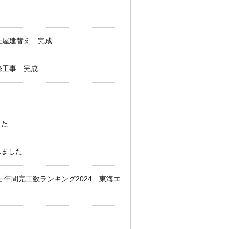
社屋建替え 完成
修工事 完成
した
れました
年間完工数ランキング2024 東海エ