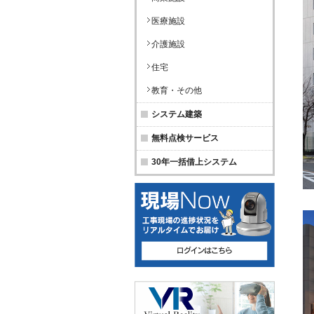
医療施設
介護施設
住宅
教育・その他
システム建築
無料点検サービス
30年一括借上システム