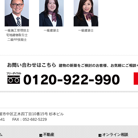
一級施工管理技士
一級建築士
一級建築士
宅地建物取引士
二級FP技能士
 名古屋市中区正木四丁目10番15号 杉本ビル
6541 FAX：052-682-5229
ム
不動産
オンライン相談