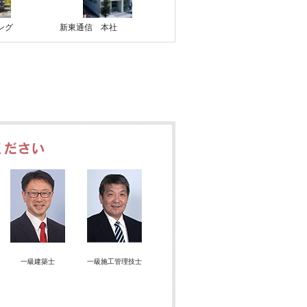
ング
新東通信 本社
建物の新築をご検討のお客様
一級建築士
一級施工管理技士