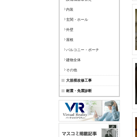
内装
玄関・ホール
外壁
屋根
バルコニー・ポーチ
建物全体
その他
大規模改修工事
耐震・免震診断