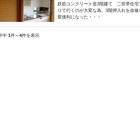
鉄筋コンクリート造3階建て 二世帯住宅
りて行くのが大変な為、3階押入れを改修
変便利になった・・・
件中
1
件～
4
件を表示
一級施工管理技士
一級施工管理技士
一級建築士
宅地建物取引士
二級FP技能士