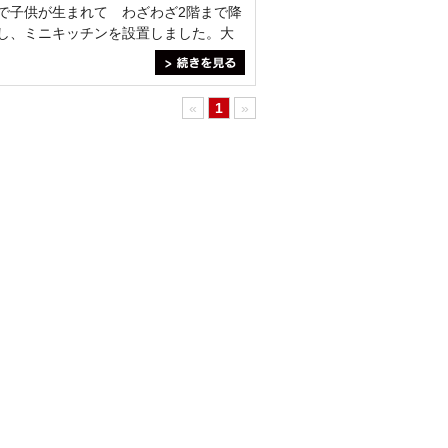
で子供が生まれて わざわざ2階まで降
し、ミニキッチンを設置しました。大
＞続きを見る
«
1
»
一級建築士