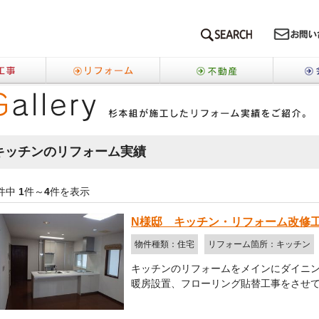
SEARCH
新築工事
リフォーム
不動産
ーム
キッチンのリフォーム実績
件中
1
件～
4
件を表示
N様邸 キッチン・リフォーム改修
物件種類：住宅
リフォーム箇所：キッチン
キッチンのリフォームをメインにダイニ
暖房設置、フローリング貼替工事をさせ