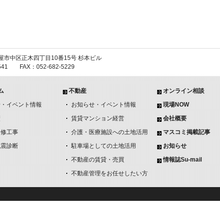
 名古屋市中区正木四丁目10番15号 杉本ビル
6541 FAX：052-682-5229
ム
不動産
オンライン相談
せ・イベント情報
お知らせ・イベント情報
現場NOW
績
賃貸マンション経営
会社概要
改修工事
介護・医療施設への土地活用
マスコミ掲載記事
免震診断
駐車場としての土地活用
お知らせ
不動産の賃貸・売買
情報誌Su-mail
不動産管理をお任せしたい方