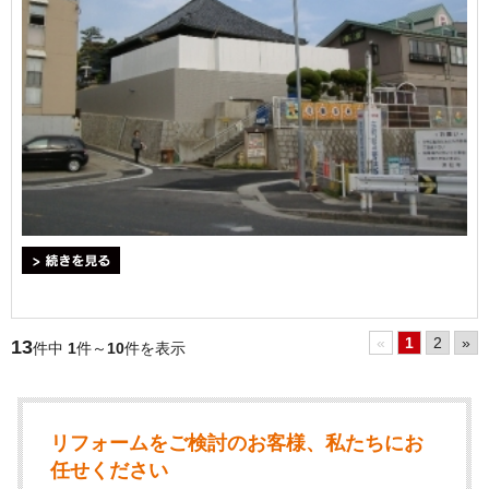
＞続きを見る
«
1
2
»
13
件中
1
件～
10
件を表示
リフォームをご検討のお客様、私たちにお
任せください