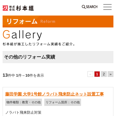
SEARCH
その他のリフォーム実績
«
1
2
»
13
件中
1
件～
10
件を表示
藤田学園 大学1号館ノラバト飛来防止ネット設置工事
物件種類：教育・その他
リフォーム箇所：その他
ノラバト飛来防止対策