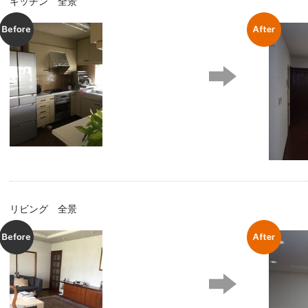
キッチン 全景
Before
After
リビング 全景
Before
After