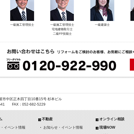
一級施工管理技士
一級施工管理技士
一級建築士
宅地建物取引士
二級FP技能士
 名古屋市中区正木四丁目10番15号 杉本ビル
6541 FAX：052-682-5229
ム
不動産
オンライン相談
せ・イベント情報
お知らせ・イベント情報
現場NOW