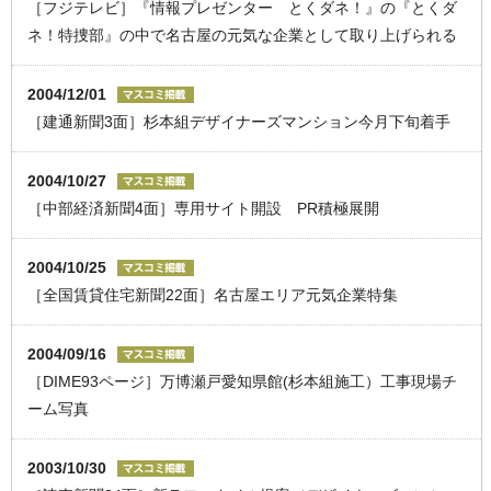
［フジテレビ］『情報プレゼンター とくダネ！』の『とくダ
ネ！特捜部』の中で名古屋の元気な企業として取り上げられる
2004/12/01
［建通新聞3面］杉本組デザイナーズマンション今月下旬着手
2004/10/27
［中部経済新聞4面］専用サイト開設 PR積極展開
2004/10/25
［全国賃貸住宅新聞22面］名古屋エリア元気企業特集
2004/09/16
［DIME93ページ］万博瀬戸愛知県館(杉本組施工）工事現場チ
ーム写真
2003/10/30