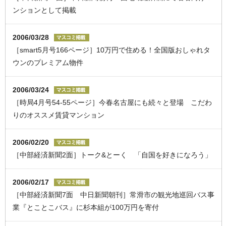
ンションとして掲載
2006/03/28
［smart5月号166ページ］10万円で住める！全国版おしゃれタ
ウンのプレミアム物件
2006/03/24
［時局4月号54-55ページ］今春名古屋にも続々と登場 こだわ
りのオススメ賃貸マンション
2006/02/20
［中部経済新聞2面］トーク&とーく 「自国を好きになろう」
2006/02/17
［中部経済新聞7面 中日新聞朝刊］常滑市の観光地巡回バス事
業『とことこバス』に杉本組が100万円を寄付