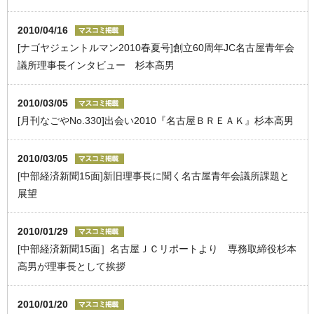
2010/04/16
[ナゴヤジェントルマン2010春夏号]創立60周年JC名古屋青年会
議所理事長インタビュー 杉本高男
2010/03/05
[月刊なごやNo.330]出会い2010『名古屋ＢＲＥＡＫ』杉本高男
2010/03/05
[中部経済新聞15面]新旧理事長に聞く名古屋青年会議所課題と
展望
2010/01/29
[中部経済新聞15面］名古屋ＪＣリポートより 専務取締役杉本
高男が理事長として挨拶
2010/01/20