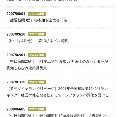
2007/06/01
［建通新聞8面］杉本組安全大会開催
2007/03/10
［KeLLy 4月号］ 第13杉本ビル掲載
2007/02/01
［中日新聞23面］当社施工物件 愛知万博 海上の森センターが
愛知まちなみ建築賞受賞
2007/01/19
［週刊ダイヤモンド61ページ］2007年全国建設業1241社ラン
キング 経営の健在な会社としてトップクラスの評価を受ける
2006/04/05
［中日新聞12面］中日新聞朝刊12面地域経済欄にて若者向けマ