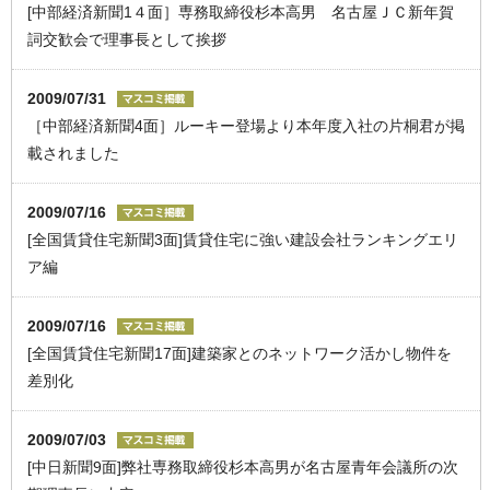
[中部経済新聞1４面］専務取締役杉本高男 名古屋ＪＣ新年賀
詞交歓会で理事長として挨拶
2009/07/31
［中部経済新聞4面］ルーキー登場より本年度入社の片桐君が掲
載されました
2009/07/16
[全国賃貸住宅新聞3面]賃貸住宅に強い建設会社ランキングエリ
ア編
2009/07/16
[全国賃貸住宅新聞17面]建築家とのネットワーク活かし物件を
差別化
2009/07/03
[中日新聞9面]弊社専務取締役杉本高男が名古屋青年会議所の次