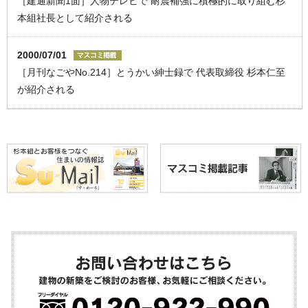
［建通新聞1面］人物テレビで 耐震補強に積極的に取り組む杉
本組社長として紹介される
2000/07/01
［月刊なごやNo.214］とうかい紳士録で 代表取締役 杉本仁至
が紹介される