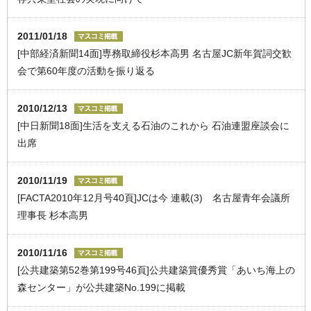
2011/01/18
[中部経済新聞14面]専務取締役杉本高男 名古屋JC新年賀詞交歓
会で第60年度の活動を振り返る
2010/12/13
[中日新聞18面]生活を支える石油のこれから 石油連盟座談会に
出席
2010/11/19
[FACTA2010年12月号40頁]JCは今 連載(3) 名古屋青年会議所
理事長 杉本高男
2010/11/16
[公共建築第52巻第199号46頁]公共建築賞優秀賞「あいち海上の
森センター」が公共建築No.199に掲載