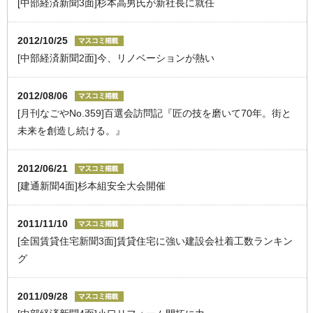
[中部経済新聞3面]杉本高男氏が新社長に就任
2012/10/25
[中部経済新聞2面]今、リノベーションが熱い
2012/08/06
[月刊なごやNo.359]百選会訪問記『匠の技を磨いて70年。街と
未来を創造し続ける。』
2012/06/21
[建通新聞4面]杉本組安全大会開催
2011/11/10
[全国賃貸住宅新聞3面]賃貸住宅に強い建設会社着工数ランキン
グ
2011/09/28