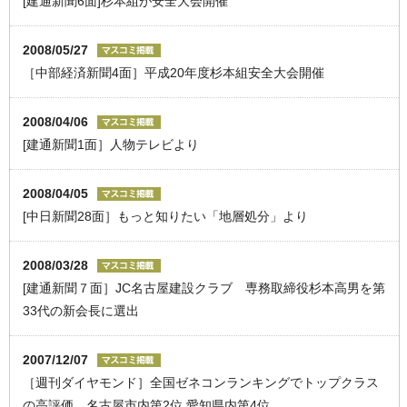
[建通新聞6面]杉本組が安全大会開催
2008/05/27
［中部経済新聞4面］平成20年度杉本組安全大会開催
2008/04/06
[建通新聞1面］人物テレビより
2008/04/05
[中日新聞28面］もっと知りたい「地層処分」より
2008/03/28
[建通新聞７面］JC名古屋建設クラブ 専務取締役杉本高男を第
33代の新会長に選出
2007/12/07
［週刊ダイヤモンド］全国ゼネコンランキングでトップクラス
の高評価 名古屋市内第2位 愛知県内第4位