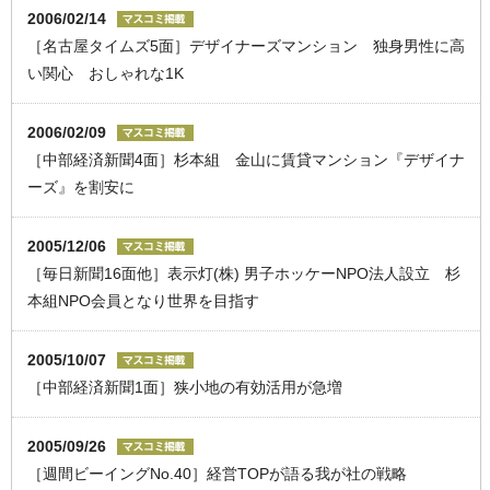
2006/02/14
［名古屋タイムズ5面］デザイナーズマンション 独身男性に高
い関心 おしゃれな1K
2006/02/09
［中部経済新聞4面］杉本組 金山に賃貸マンション『デザイナ
ーズ』を割安に
2005/12/06
［毎日新聞16面他］表示灯(株) 男子ホッケーNPO法人設立 杉
本組NPO会員となり世界を目指す
2005/10/07
［中部経済新聞1面］狭小地の有効活用が急増
2005/09/26
［週間ビーイングNo.40］経営TOPが語る我が社の戦略