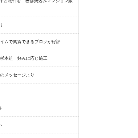
の中古物件を 改修費込みマンション販
り
タイムで閲覧できるブログが好評
 杉本組 好みに応じ施工
様からのメッセージより
任
い