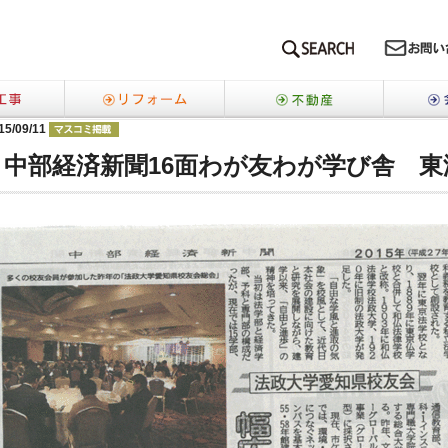
SEARCH
新築工事
リフォーム
不動産
15/09/11
らせ
中部経済新聞16面わが友わが学び舎 