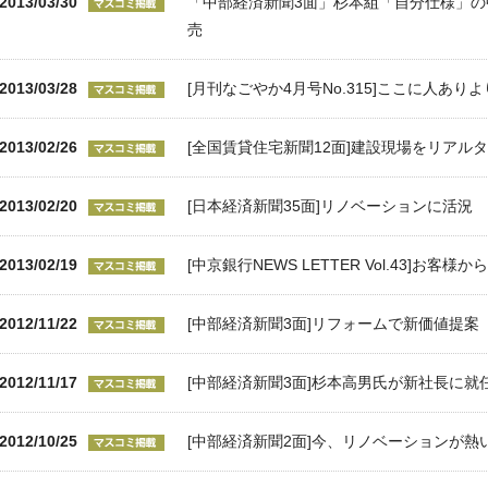
2013/03/30
「中部経済新聞3面」杉本組「自分仕様」
売
2013/03/28
[月刊なごやか4月号No.315]ここに人ありよ
2013/02/26
[全国賃貸住宅新聞12面]建設現場をリアル
2013/02/20
[日本経済新聞35面]リノベーションに活況
2013/02/19
[中京銀行NEWS LETTER Vol.43]お客
2012/11/22
[中部経済新聞3面]リフォームで新価値提案
2012/11/17
[中部経済新聞3面]杉本高男氏が新社長に就
2012/10/25
[中部経済新聞2面]今、リノベーションが熱