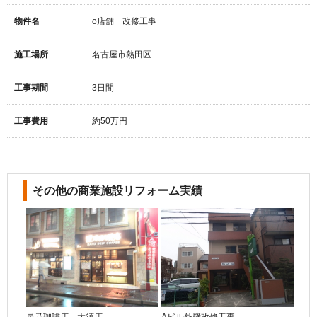
物件名
o店舗 改修工事
施工場所
名古屋市熱田区
工事期間
3日間
工事費用
約50万円
その他の商業施設リフォーム実績
星乃珈琲店 大須店
Aビル外壁改修工事