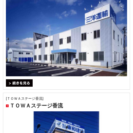
＞続きを見る
[ＴＯＷＡステージ香流]
ＴＯＷＡステージ香流