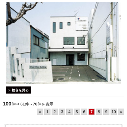
＞続きを見る
100
件中
61
件～
70
件を表示
«
1
2
3
4
5
6
7
8
9
10
»