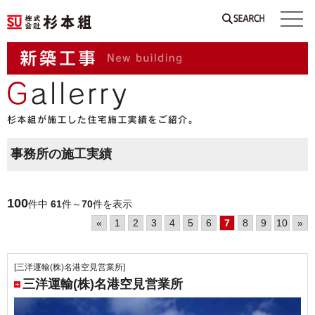
SEARCH
事務所の施工実績
100
件中
61
件～
70
件を表示
«
1
2
3
4
5
6
7
8
9
10
»
[三洋運輸(株)名港空見営業所]
三洋運輸(株)名港空見営業所