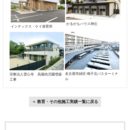
かるがもハウス神丘
インテックス・ケイ保育所
名古屋市緑区 鳴子北バスターミナ
宗教法人雲心寺 高蔵幼児園増築
ル
工事
＜ 教育・その他施工実績一覧に戻る