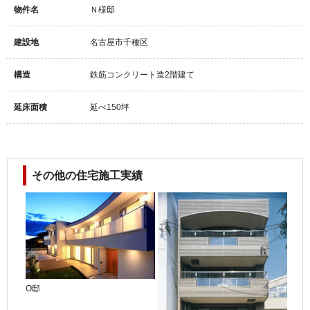
物件名
Ｎ様邸
建設地
名古屋市千種区
構造
鉄筋コンクリート造2階建て
延床面積
延べ150坪
その他の住宅施工実績
O邸