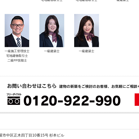
一級施工管理技士
一級建築士
一級建築士
宅地建物取引士
二級FP技能士
 名古屋市中区正木四丁目10番15号 杉本ビル