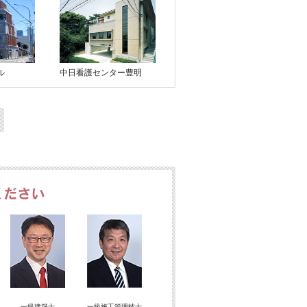
ル
中日看護センター豊明
建物の新築をご検討のお客様
一級建築士
一級施工管理技士