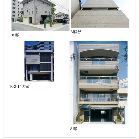
M様邸
Ｋ邸
K-2-14の家
Ｓ邸