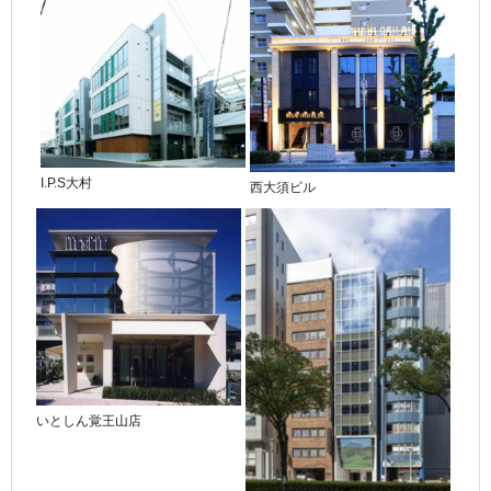
I.P.S大村
西大須ビル
いとしん覚王山店