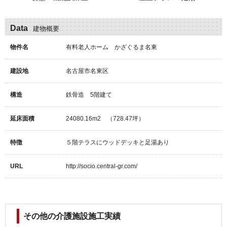
Data
建物概要
物件名
有料老人ホーム かざぐるま名東
建設地
名古屋市名東区
構造
鉄骨造 5階建て
延床面積
24080.16m2 （728.47坪）
特徴
５階テラスにウッドデッキと足湯あり
URL
http://socio.central-gr.com/
その他の介護施設施工実績