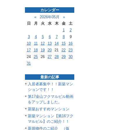
カレンダー
«
2026年05月
»
日
月
火
水
木
金
土
1
2
3
4
5
6
7
8
9
10
11
12
13
14
15
16
17
18
19
20
21
22
23
24
25
26
27
28
29
30
31
最新の記事
入居者募集中！！新築マン
ションです！！
第17金山フクマルビル動画
をアップしました。
新築おすすめマンション
新築マンション【第16フク
マルビル】のご紹介！！
新規物件のご紹介 （仮