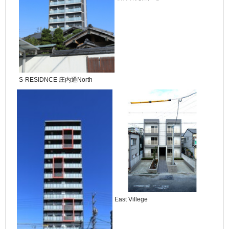
S-RESIDNCE 庄内通North
East Villege