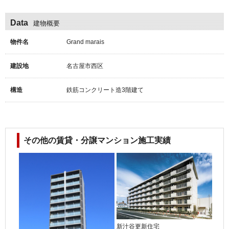
Data
建物概要
物件名
Grand marais
建設地
名古屋市西区
構造
鉄筋コンクリート造3階建て
その他の賃貸・分譲マンション施工実績
新汁谷更新住宅