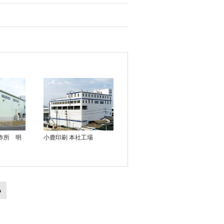
作所 明
小鹿印刷 本社工場
る