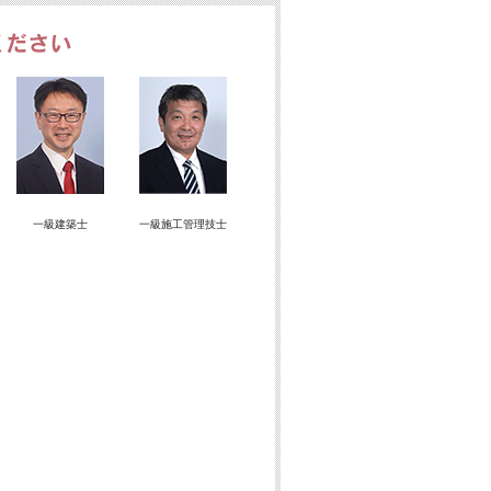
建物の新築をご検討のお客様
一級建築士
一級施工管理技士