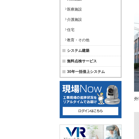
医療施設
介護施設
住宅
教育・その他
システム建築
無料点検サービス
30年一括借上システム
外