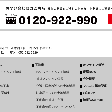
 名古屋市中区正木四丁目10番15号 杉本ビル
6541 FAX：052-682-5229
ム
不動産
オンライン相談
せ・イベント情報
お知らせ・イベント情報
現場NOW
績
賃貸マンション経営
会社概要
改修工事
介護・医療施設への土地活用
マスコミ掲載記事
免震診断
駐車場としての土地活用
お知らせ
不動産の賃貸・売買
情報誌Su-mail
不動産管理をお任せしたい方