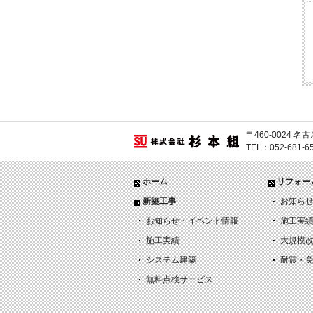
〒460-0024
TEL：052-681-
ホーム
リフォー
新築工事
お知ら
お知らせ・イベント情報
施工実
施工実績
大規模
システム建築
耐震・
無料点検サービス