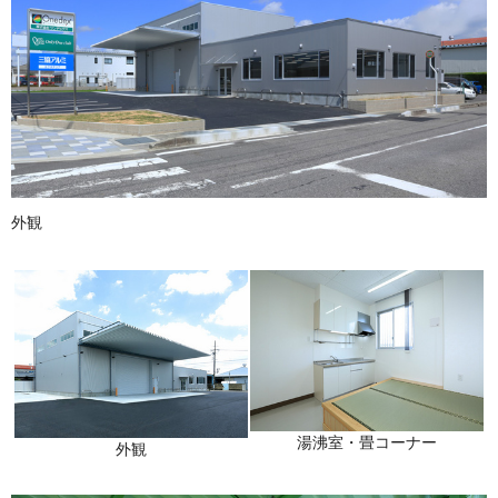
外観
湯沸室・畳コーナー
外観